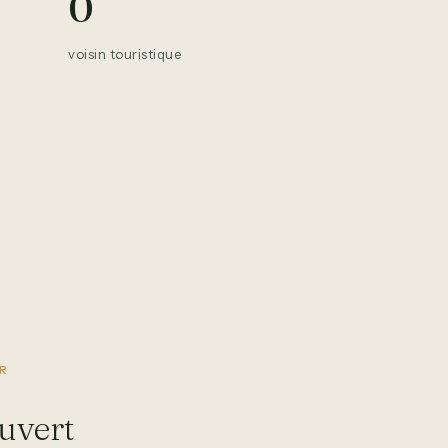
0
voisin touristique
UR
uvert