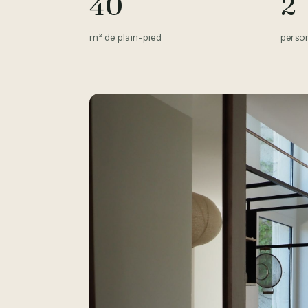
40
2
m² de plain-pied
pers