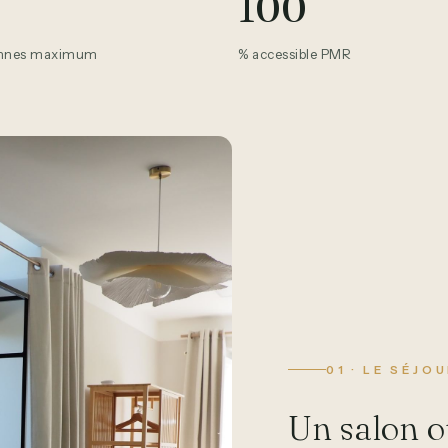
100
onnes maximum
% accessible PMR
01 · LE SÉJO
Un salon o