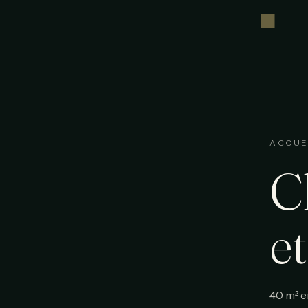
ACCUE
C
e
40 m² e