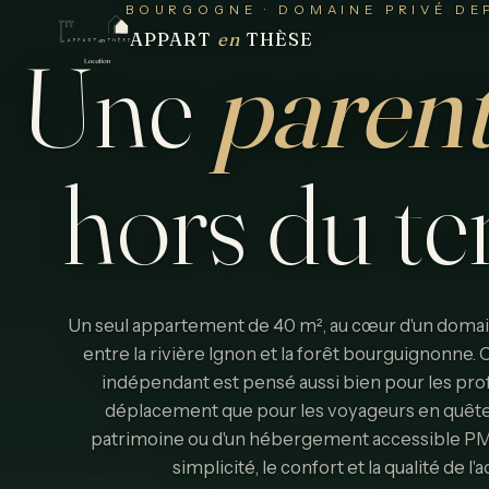
BOURGOGNE · DOMAINE PRIVÉ DEP
APPART
en
THÈSE
Une
paren
hors
du
t
Un seul appartement de 40 m², au cœur d'un domain
entre la rivière Ignon et la forêt bourguignonne
indépendant est pensé aussi bien pour les pro
déplacement que pour les voyageurs en quête
patrimoine ou d'un hébergement accessible PMR. 
simplicité, le confort et la qualité de l'a