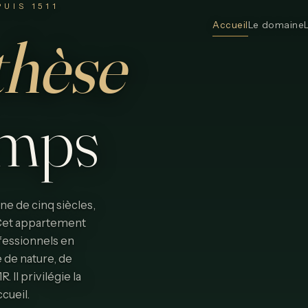
UIS 1511
Accueil
Le domaine
thèse
emps
e de cinq siècles,
. Cet appartement
fessionnels en
 de nature, de
Il privilégie la
ccueil.