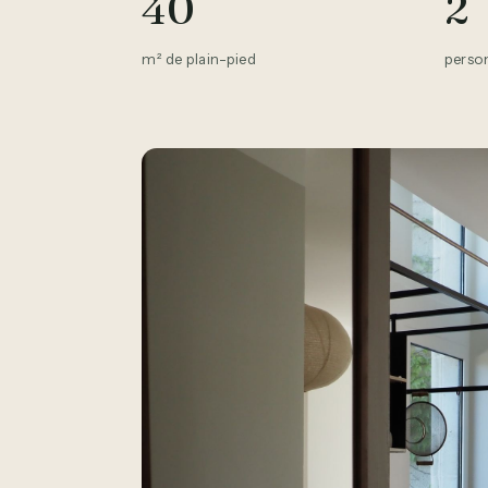
40
2
m² de plain-pied
pers