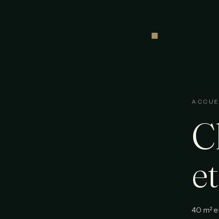
ACCUE
C
e
40 m² e