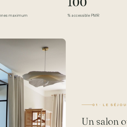
100
onnes maximum
% accessible PMR
01 · LE SÉJO
Un salon o