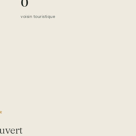
0
voisin touristique
UR
uvert