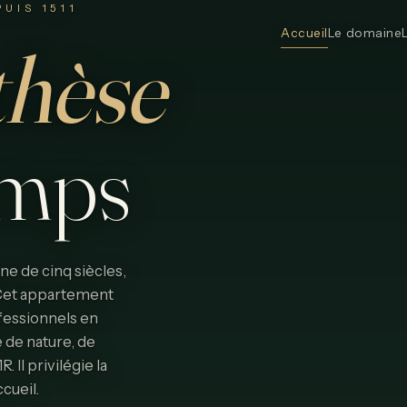
UIS 1511
Accueil
Le domaine
thèse
emps
e de cinq siècles,
. Cet appartement
fessionnels en
 de nature, de
Il privilégie la
ccueil.