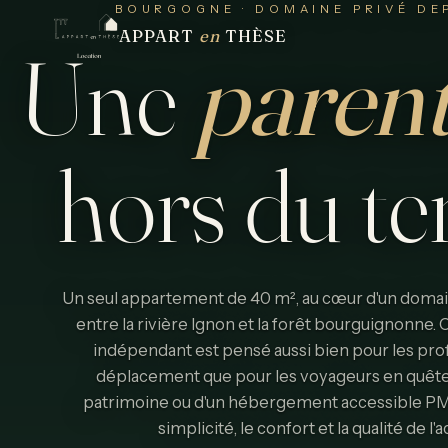
BOURGOGNE · DOMAINE PRIVÉ DEP
APPART
en
THÈSE
Une
paren
hors
du
t
Un seul appartement de 40 m², au cœur d'un domain
entre la rivière Ignon et la forêt bourguignonne
indépendant est pensé aussi bien pour les pro
déplacement que pour les voyageurs en quête
patrimoine ou d'un hébergement accessible PMR. 
simplicité, le confort et la qualité de l'a