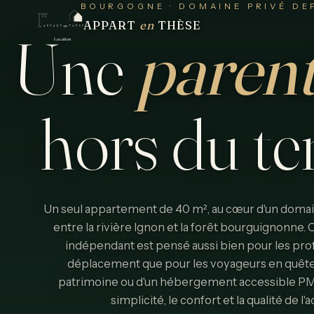
BOURGOGNE · DOMAINE PRIVÉ DEP
APPART
en
THÈSE
Une
paren
hors
du
t
Un seul appartement de 40 m², au cœur d'un domain
entre la rivière Ignon et la forêt bourguignonne
indépendant est pensé aussi bien pour les pro
déplacement que pour les voyageurs en quête
patrimoine ou d'un hébergement accessible PMR. 
simplicité, le confort et la qualité de l'a