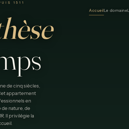
UIS 1511
Accueil
Le domaine
thèse
emps
e de cinq siècles,
. Cet appartement
fessionnels en
 de nature, de
Il privilégie la
ccueil.