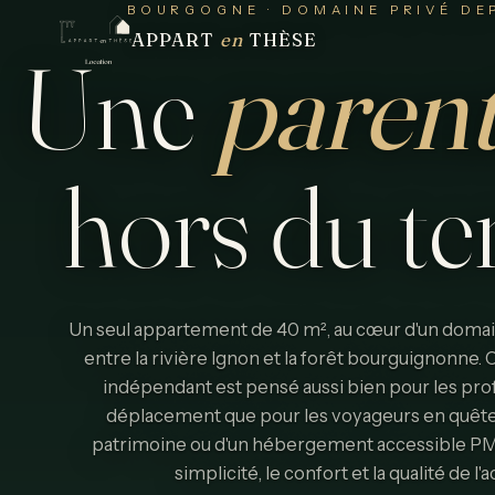
BOURGOGNE · DOMAINE PRIVÉ DEP
APPART
en
THÈSE
Une
paren
hors
du
t
Un seul appartement de 40 m², au cœur d'un domain
entre la rivière Ignon et la forêt bourguignonne
indépendant est pensé aussi bien pour les pro
déplacement que pour les voyageurs en quête
patrimoine ou d'un hébergement accessible PMR. 
simplicité, le confort et la qualité de l'a