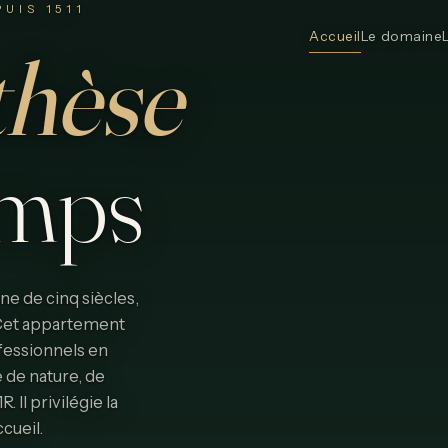
UIS 1511
Accueil
Le domaine
thèse
emps
e de cinq siècles,
. Cet appartement
fessionnels en
 de nature, de
Il privilégie la
ccueil.