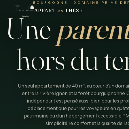
BOURGOGNE · DOMAINE PRIVÉ DEP
APPART
en
THÈSE
Une
paren
hors
du
t
Un seul appartement de 40 m², au cœur d'un domain
entre la rivière Ignon et la forêt bourguignonne
indépendant est pensé aussi bien pour les pro
déplacement que pour les voyageurs en quête
patrimoine ou d'un hébergement accessible PMR. 
simplicité, le confort et la qualité de l'a