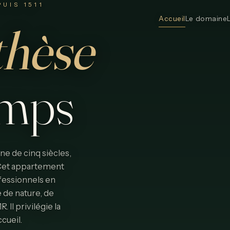
UIS 1511
Accueil
Le domaine
thèse
emps
e de cinq siècles,
. Cet appartement
fessionnels en
 de nature, de
Il privilégie la
ccueil.