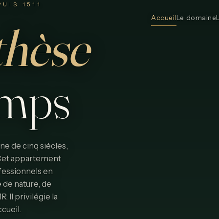
UIS 1511
Accueil
Le domaine
thèse
emps
e de cinq siècles,
. Cet appartement
fessionnels en
 de nature, de
Il privilégie la
ccueil.