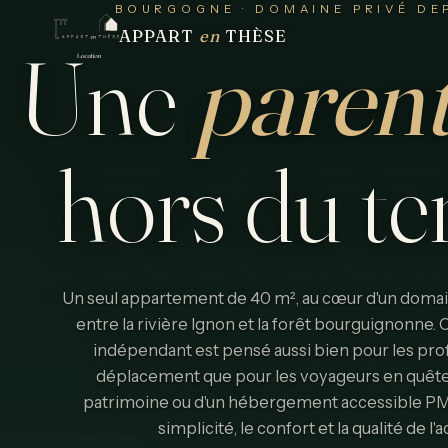
BOURGOGNE · DOMAINE PRIVÉ DEP
APPART
en
THÈSE
Une
paren
hors
du
t
Un seul appartement de 40 m², au cœur d'un domain
entre la rivière Ignon et la forêt bourguignonne
indépendant est pensé aussi bien pour les pro
déplacement que pour les voyageurs en quête
patrimoine ou d'un hébergement accessible PMR. 
simplicité, le confort et la qualité de l'a