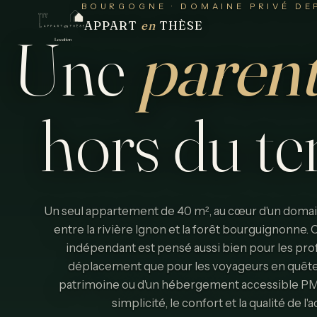
BOURGOGNE · DOMAINE PRIVÉ DEP
APPART
en
THÈSE
Une
paren
hors
du
t
Un seul appartement de 40 m², au cœur d'un domain
entre la rivière Ignon et la forêt bourguignonne
indépendant est pensé aussi bien pour les pro
déplacement que pour les voyageurs en quête
patrimoine ou d'un hébergement accessible PMR. 
simplicité, le confort et la qualité de l'a