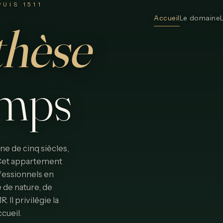
UIS 1511
Accueil
Le domaine
thèse
emps
e de cinq siècles,
. Cet appartement
fessionnels en
 de nature, de
Il privilégie la
ccueil.